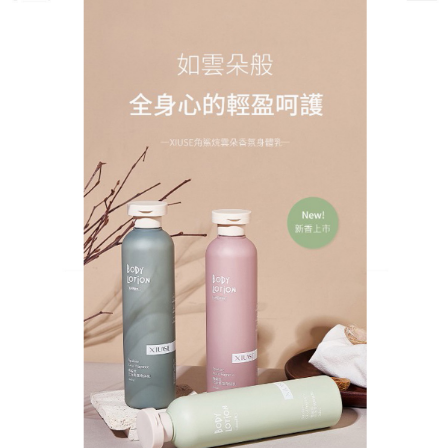
XIUSE角鯊烷雲朵香氛身體乳專賣店
身體美膚乳液一抹入魂，讓肌
膚香軟到心裡
還在為冬季肌膚乾燥煩惱？試試這瓶會呼吸的
身體美
膚乳液
！嚴選摩洛哥堅果油、薰衣草提取物與橙花精
油，堅果油修復肌膚屏障，薰衣草鎮靜肌膚，橙花清
香帶來愉悅心情，瓶身設計輕巧易握，擠壓式泵頭控
制用量，居家旅行都方便，塗抹時延展性極佳，無需
反覆按摩，肌膚立刻喝飽水分，摸起來軟糯Q彈，身
體美膚乳液特別添加的香氛因子持久不散，穿著薄毛