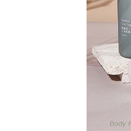
發
2024 年 3 月 26 日
比起面部，身體肌
佈
分
全身潤膚乳
完澡之後用一下身
日
類
而不油膩，容易被
期:
並維持肌膚保濕度
抹開來馬上吸收至
撫情緒，緩解身心
身體美膚乳液能夠幫
提亮膚色