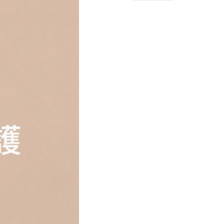
，同時散發出清新的香氣。保濕乳液身體乳讓皮膚瞬間獲得保濕，
搜尋
搜
尋