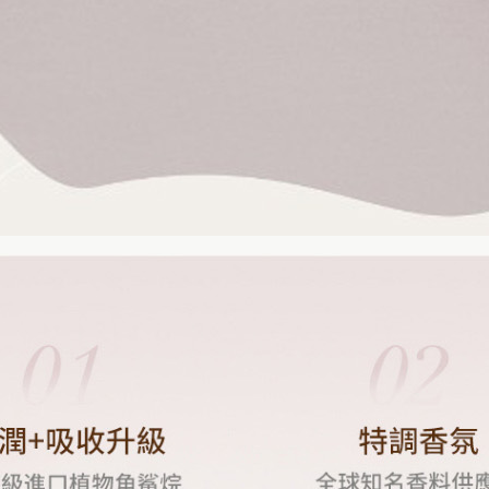
季時節，現代人總會偶有忙碌、高壓的時候，都很容易反映在肌
液
可提升肌膚舒適度、形成肌膚保護膜，幫助肌膚維持水份滋潤
撫平紋路，能幫助潤澤肌膚，質地柔潤如綢緞、一推開來可以感
吸收。
身肌膚嫩白光滑，閃耀充
寶們還應該保持充足的睡眠，因為睡眠不足會讓肌膚一直處於缺
肌膚的乾燥，
皮膚乾燥乳液
溫柔修護受損嬌嫩肌膚，給予滋潤並