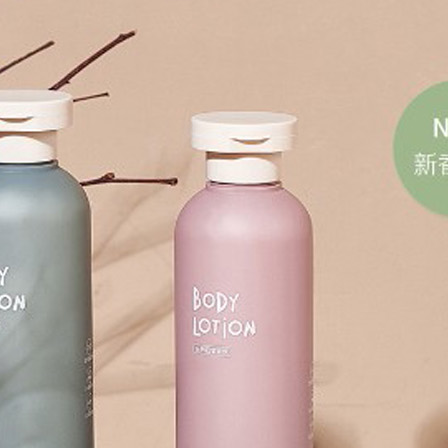
化肌膚上的細紋並改善肌
正常時，表皮能夠正常地調節進水和出水的平衡，肌膚就不會覺
美白乳
的滋潤效果令人滿意！輕盈的質地能夠迅速滲透，使皮膚
，維持肌膚一整天的滋潤感，平衡表面水分並維持肌膚保濕度，
、乾燥，輕如羽毛般的質地，塗抹開來馬上吸收至乾燥肌膚底
，夏季使用也完全無負擔，身體美白乳推薦每天使用，肌膚會變
嫩彈滑。
加柔嫩、光澤、緊緻