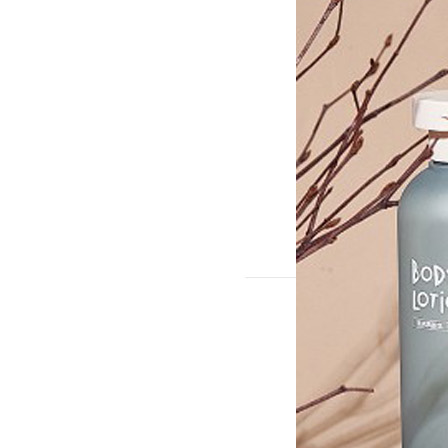
身體美白乳推薦能淡
膚鬆弛
發
2024 年 3 月 26 日
當我們的肌膚屏障
佈
分
身體美白乳推薦
得乾燥，
推薦身體
日
類
柔軟、如絲般柔滑
期:
有效幫助修復暗沉
層，留下保濕觸感
得像嬰兒肌一般柔
全身潤膚乳讓肌膚更