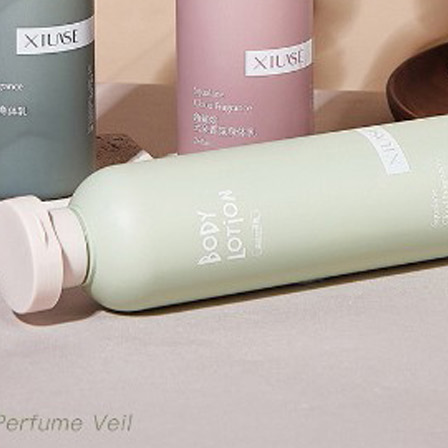
乳時總是小心翼翼，
保濕身體乳液
堅持使用95%以上天然有機
的呵護，含有有機蘆薈、金盞花及洋甘菊，經過歐盟有機認證，
無防腐劑，質地溫和如乳液，塗抹後肌膚感到清涼舒適，泛紅敏
不適也得到緩解，使用方便，擠壓式瓶身衛生又便捷，沐浴後塗
到腳都被溫柔包裹，保濕身體乳液堅持使用，肌膚屏障逐漸強
抵抗力提升，讓敏感肌也能大膽享受水潤肌膚的快樂，
備3秒吸收，全天鎖水不