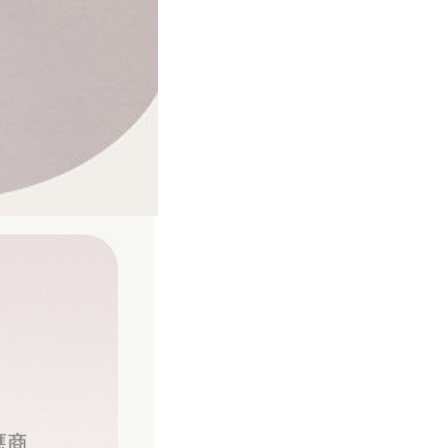
保濕身體乳液用純淨大自然包裹身體，每天一擦
養出水潤無瑕豆腐肌
拒絕對抗乾燥暗沉，皮膚乾燥乳液一抹享受天然
植萃的溫柔潤澤
保濕身體乳液是小資女的高CP值美白圖鑑，天然
大容量擦出奢華貴婦肌
掌握發光的秘密，皮膚乾燥乳液讓你看見淨白奇
蹟
近期留言
尚無留言可供顯示。