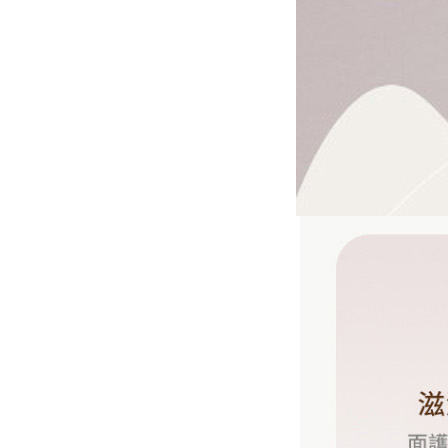
發
2025 年 8 月 23 日
現代人生活忙碌，
佈
分
身體美膚乳液
洛哥堅果油、蘆薈
日
類
抗氧化抵禦環境傷
期:
抹後無需等待即可
肘、小腿立刻變得
與敏感肌也能安心
保濕身體乳液是沙漠
采