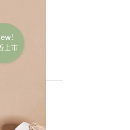
乾性皮膚保養品推薦
保濕敏感肌潤膚乳
保濕身體乳液推薦
全身潤膚乳
冬天身體乳液推薦dcard
夏季最新美白神器
上
天生黃皮膚怎麼變白
如何快速美白全身
如何讓皮膚白皙透亮
快速改善皮膚乾燥粗糙方法
怎麼讓皮膚變光滑
持久留香嫩膚產品推薦
提亮去黃身體乳液
改善皮膚粗糙潤膚乳推薦
敏感肌膚身體乳液
植物香氛身體乳
皮膚乾燥乳液推薦
皮膚乾燥脫皮保養品
皮膚乾燥要擦什麼乳液