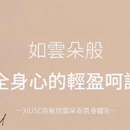
乳專賣店
檬精華油，香氣能為夏天增添許多清涼感，全身潤膚乳推薦能夠深層滋潤肌膚