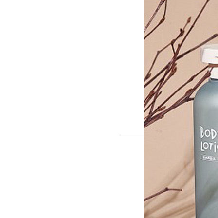
隨著人們的生活水
是可以採用後天的
作
admin
白的產生，達到新
者
發
2025 年 2 月 14 日
的效果，可達到提
佈
分
身體美白乳推薦
體內的黑色素，改
日
類
種問題，讓你自信
期:
文
上一篇文章
章
皮膚乾燥乳液改善暗黃幹燥肌
上
一
導
篇
覽
文