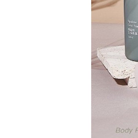
下一篇文章
章:
全身潤膚乳讓肌膚更加美麗，
下
一
篇
文
章:
彙整
2026 年 8 月
2026 年 7 月
2026 年 6 月
2026 年 5 月
2026 年 4 月
2026 年 3 月
2026 年 2 月
2026 年 1 月