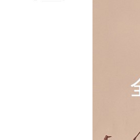
XIUSE角鯊烷雲朵香氛身體
角鯊烷雲朵香氛身體乳蘊含有機馬鞭草精萃、葡萄柚、甜橙與檸
保持細緻柔嫩，保濕補水提亮美白！
美白身體乳液能提升
明亮