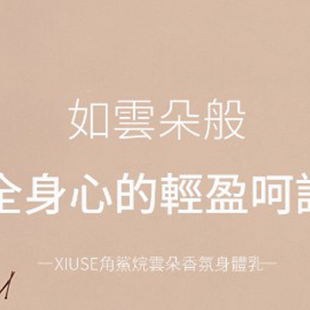
乳專賣店
檬精華油，香氣能為夏天增添許多清涼感，全身潤膚乳推薦能夠深層滋潤肌膚
肌膚防禦力，使肌膚淨白