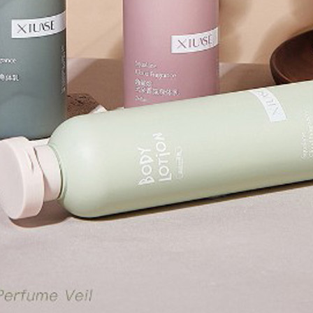
裂和受損肌膚