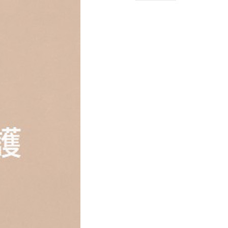
，同時散發出清新的香氣。保濕乳液身體乳讓皮膚瞬間獲得保濕，
搜尋
搜
尋