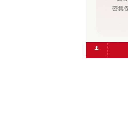
2024 年 4 月
2024 年 3 月
2024 年 2 月
2024 年 1 月
2023 年 12 月
2023 年 11 月
分類
保濕身體乳液
全身潤膚乳
改善肌膚乾燥方法
未分類
皮膚乾燥乳液
皮膚粗糙改善方法
美白身體乳液
身體美白乳推薦
身體美白方法
身體美膚乳液