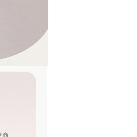
保濕身體乳液用純淨大自然包裹身體，每天一擦
養出水潤無瑕豆腐肌
拒絕對抗乾燥暗沉，皮膚乾燥乳液一抹享受天然
植萃的溫柔潤澤
保濕身體乳液是小資女的高CP值美白圖鑑，天然
大容量擦出奢華貴婦肌
掌握發光的秘密，皮膚乾燥乳液讓你看見淨白奇
蹟
近期留言
尚無留言可供顯示。