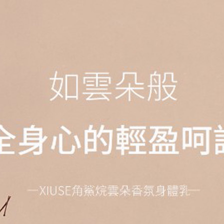
乳專賣店
檬精華油，香氣能為夏天增添許多清涼感，全身潤膚乳推薦能夠深層滋潤肌膚
被肌膚吸收，立即滋養乾