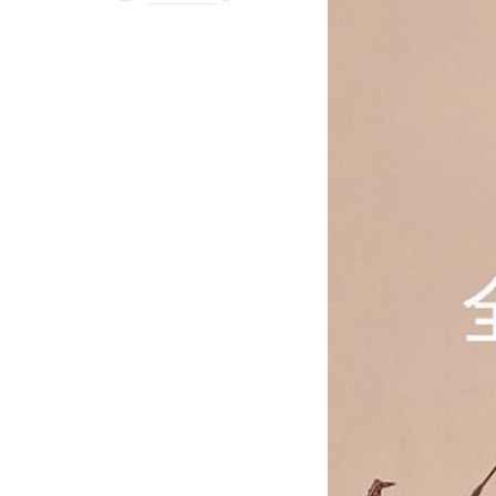
XIUSE角鯊烷雲朵香氛身體
角鯊烷雲朵香氛身體乳蘊含有機馬鞭草精萃、葡萄柚、甜橙與檸
保持細緻柔嫩，保濕補水提亮美白！
皮膚乾燥乳液可快速
燥肌膚