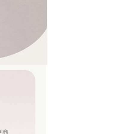
保濕身體乳液用純淨大自然包裹身體，每天一擦
養出水潤無瑕豆腐肌
拒絕對抗乾燥暗沉，皮膚乾燥乳液一抹享受天然
植萃的溫柔潤澤
保濕身體乳液是小資女的高CP值美白圖鑑，天然
大容量擦出奢華貴婦肌
掌握發光的秘密，皮膚乾燥乳液讓你看見淨白奇
蹟
近期留言
尚無留言可供顯示。