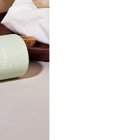
皮膚粗糙保養品推薦
皮膚醫師推薦身體乳液
美白潤膚乳液
美白身體乳液推薦
肌膚乾燥補水身體乳推薦
臉部保濕與皮膚保養方法
補水潤膚乳
身體乳推薦dcard
身體乳液推薦ptt
身體乳液推薦不黏
身體美白乳液dcard
身體美白方法推薦
身體美膚乳液推薦
香水乳液女人我最大
近期文章
享受清爽不黏膩的白，皮膚乾燥乳液天然草本成
就肌膚的水嫩晶透