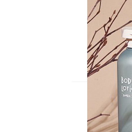
夏天的到來，也就
理、外力助攻的方
作
admin
地，嚴選普羅旺斯
者
發
2024 年 4 月 30 日
Omega6&9
佈
分
皮膚乾燥乳液
是因為成分不含矽
日
類
全家0-99歲都可
期:
文
上一篇文章
章
身體美白乳推薦能淡化肌膚上
上
一
導
篇
覽
文