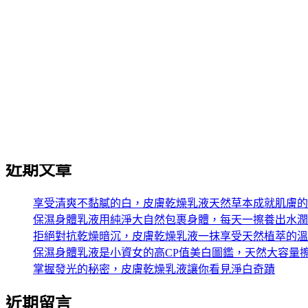
臉部保濕與皮膚保養方法
補水潤膚乳
身體乳推薦dcard
身體乳液推薦ptt
身體乳液推薦不黏
身體美白乳液dcard
身體美白方法推薦
身體美膚乳液推薦
香水乳液女人我最大
近期文章
享受清爽不黏膩的白，皮膚乾燥乳液天然草本成就肌膚的
保濕身體乳液用純淨大自然包裹身體，每天一擦養出水潤
拒絕對抗乾燥暗沉，皮膚乾燥乳液一抹享受天然植萃的溫
保濕身體乳液是小資女的高CP值美白圖鑑，天然大容量
掌握發光的秘密，皮膚乾燥乳液讓你看見淨白奇蹟
近期留言